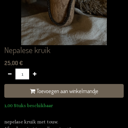
Nepalese kruik
25,00
€
Toevoegen aan winkelmandje
1,00 Stuks beschikbaar
nepelase kruik met touw.