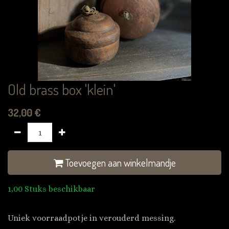
Old brass box 'klein'
32,00
€
Toevoegen aan winkelmandje
1,00 Stuks beschikbaar
Uniek voorraadpotje in verouderd messing.