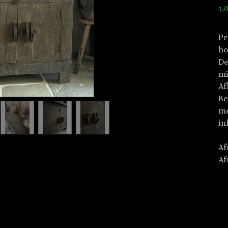
1,
Pr
ho
De
mi
Af
Be
me
in
Af
Af