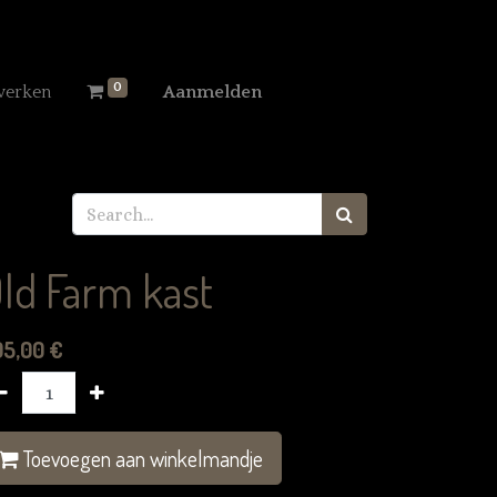
0
werken
Aanmelden
ld Farm kast
95,00
€
Toevoegen aan winkelmandje