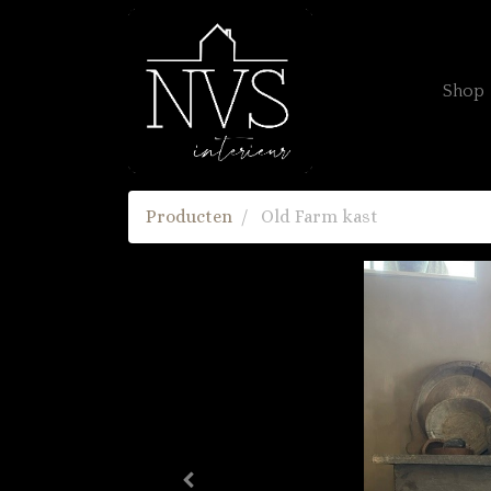
Shop
Producten
Old Farm kast