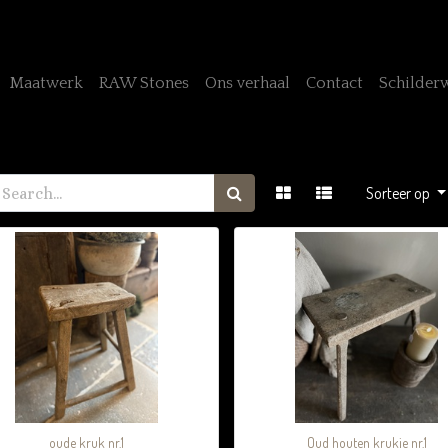
Maatwerk
RAW Stones
Ons verhaal
Contact
Schilder
Sorteer op
oude kruk nr.1
Oud houten krukje nr.1