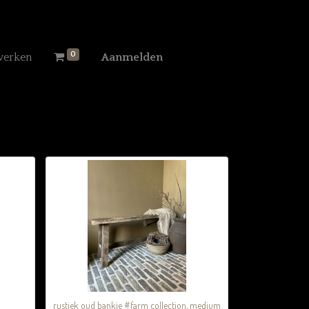
0
werken
Aanmelden
rustiek oud bankje #farm collection, medium