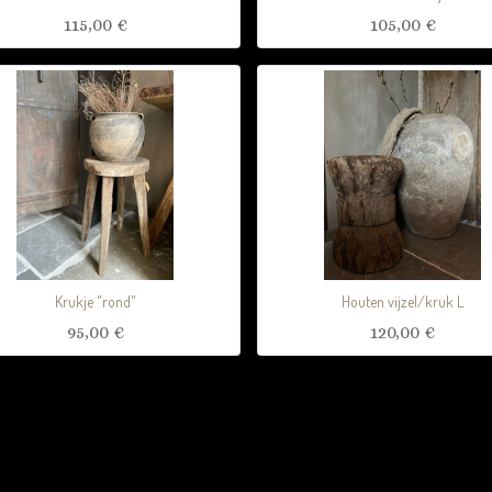
115,00
€
105,00
€
Krukje "rond"
Houten vijzel/kruk L
95,00
€
120,00
€