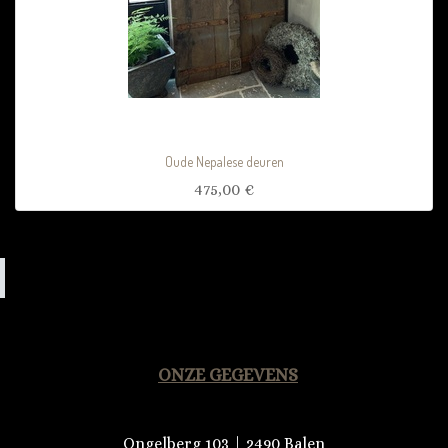
Oude Nepalese deuren
475,00
€
ONZE GEGEVENS
Ongelberg 103 | 2490 Balen